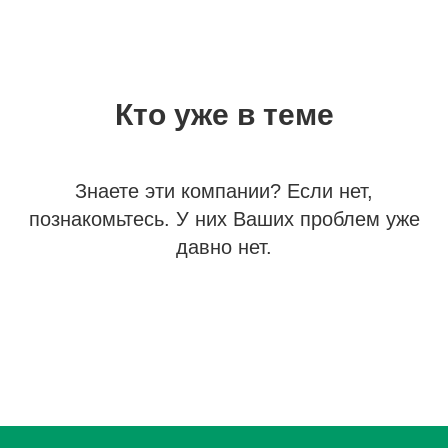
Теперь с новыми Клиентами
Клиентов, сколько нужно. Никаких
С Клиентами работает команда, а не
работают сотрудники. Никаких
Никаких скачков, или зависимости
затрат на создание сайта или
Вы. Вы - предприниматель. Забудьте
личных встреч.
от 1 Клиента
настройку рекламы
о потраченном времени на встречи.
Кто уже в теме
Знаете эти компании? Если нет,
познакомьтесь. У них Ваших проблем уже
давно нет.