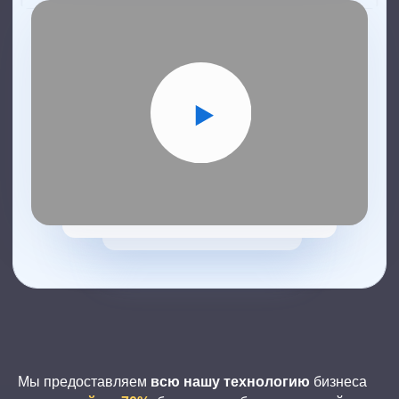
автоматизацию и
аналитику:
•
CRM
•
Автозвонки
•
Автоназначение встреч
•
Автонапоминание об оплатах
•
Распределение лидов на
самых эффективных
сотрудников
Мы предоставляем
всю нашу технологию
бизнеса
Найм и