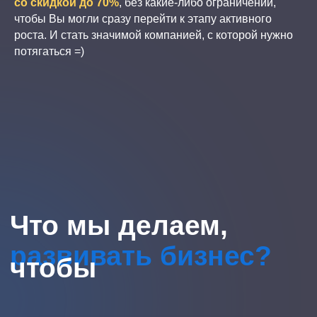
со скидкой до 70%
, без какие-либо ограничений,
чтобы Вы могли сразу перейти к этапу активного
управление
Помогаем нанять и
роста. И стать значимой компанией, с которой нужно
управлять командой:
потягаться =)
•
Слушаем звонки
•
Проводим обучение
•
Помогаем нанять
сотрудников
•
Проводим Аттестацию
•
Проводим Конференции
•
Считаем показатели