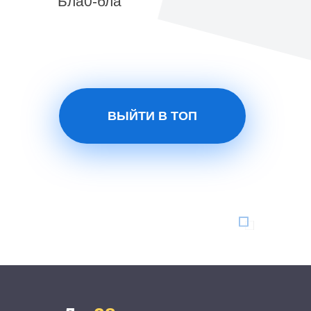
Бла0-бла
ВЫЙТИ В ТОП
С нами выросли
и
продолжают