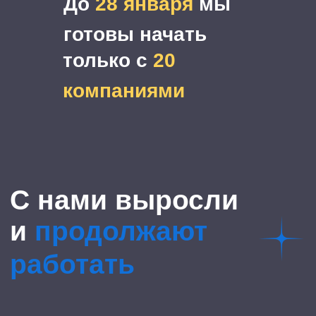
До
28 января
мы
работать
готовы начать
только с
20
компаниями
ЮК "Стопдолг"
Покупает более 2 000 лидов в
месяц. Старт 2017 г
2 000
лидов в
месяц
Свой
маркетинг
Хочу также