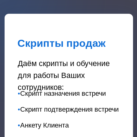
Конференции
Лучшие компании приглашаем
стать спикерами на наших
конференциях. Может, это будете
Вы?
Сопровождение
Мы "за руку" проведём "от" и
"до", поставим задачи и
поможем их выполнить. Вместе
пройдём каждый этап развития
бизнеса.