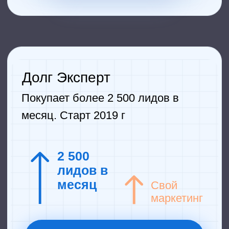
Эксперт
Покупает 2500 лидов в месяц.
Банкрот
Лучший поставщик. Старт 2017 г
1 900
лидов в
месяц
Свой
маркетинг
Хочу также